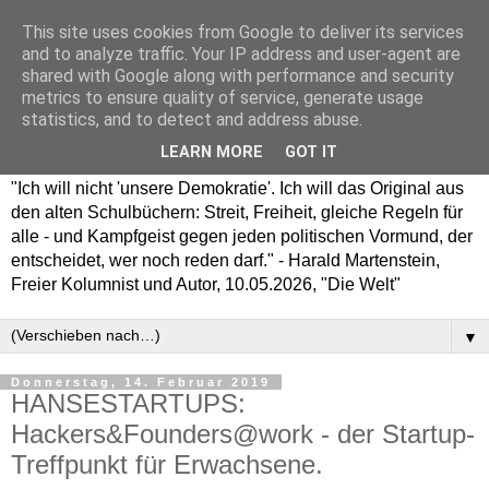
This site uses cookies from Google to deliver its services
and to analyze traffic. Your IP address and user-agent are
shared with Google along with performance and security
metrics to ensure quality of service, generate usage
statistics, and to detect and address abuse.
LEARN MORE
GOT IT
"Ich will nicht 'unsere Demokratie'. Ich will das Original aus
den alten Schulbüchern: Streit, Freiheit, gleiche Regeln für
alle - und Kampfgeist gegen jeden politischen Vormund, der
entscheidet, wer noch reden darf." - Harald Martenstein,
Freier Kolumnist und Autor, 10.05.2026, "Die Welt"
▼
Donnerstag, 14. Februar 2019
HANSESTARTUPS:
Hackers&Founders@work - der Startup-
Treffpunkt für Erwachsene.