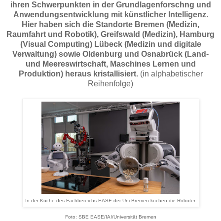
ihren Schwerpunkten in der Grundlagenforschng und
Anwendungsentwicklung mit künstlicher Intelligenz.
Hier haben sich die Standorte Bremen (Medizin,
Raumfahrt und Robotik), Greifswald (Medizin), Hamburg
(Visual Computing) Lübeck
(Medizin und digitale
Verwaltung) sowie Oldenburg und Osnabrück (
Land-
und Meereswirtschaft, Maschines Lernen und
Produktion) heraus kristallisiert.
(in alphabetischer
Reihenfolge)
In der Küche des Fachbereichs EASE der Uni Bremen kochen die Roboter.
Foto: SBE EASE/IAI/Universität Bremen