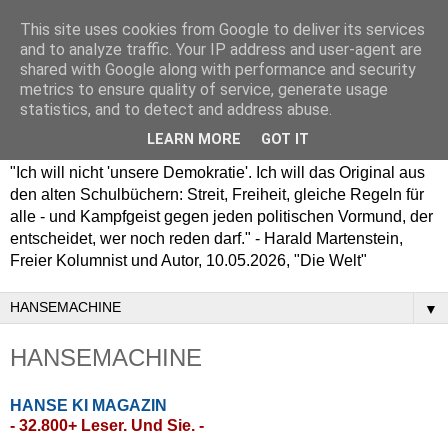
This site uses cookies from Google to deliver its services
and to analyze traffic. Your IP address and user-agent are
shared with Google along with performance and security
metrics to ensure quality of service, generate usage
statistics, and to detect and address abuse.
LEARN MORE
GOT IT
"Ich will nicht 'unsere Demokratie'. Ich will das Original aus
den alten Schulbüchern: Streit, Freiheit, gleiche Regeln für
alle - und Kampfgeist gegen jeden politischen Vormund, der
entscheidet, wer noch reden darf." - Harald Martenstein,
Freier Kolumnist und Autor, 10.05.2026, "Die Welt"
▼
HANSEMACHINE
HANSE KI MAGAZIN
- 32.800
+ Leser. Und Sie. -