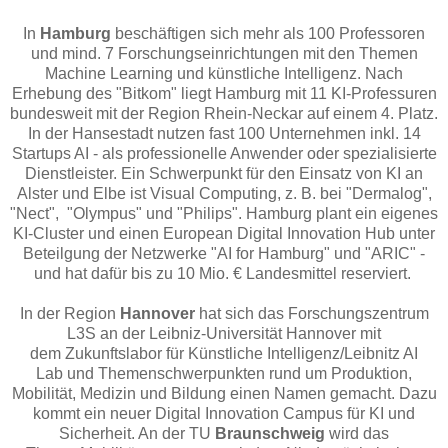
In
Hamburg
beschäftigen sich mehr als 100 Professoren
und mind. 7 Forschungseinrichtungen mit den Themen
Machine Learning und künstliche Intelligenz. Nach
Erhebung des "Bitkom" liegt Hamburg mit 11 KI-Professuren
bundesweit mit der Region Rhein-Neckar auf einem 4. Platz.
In der Hansestadt nutzen fast 100 Unternehmen inkl. 14
Startups AI - als professionelle Anwender oder spezialisierte
Dienstleister. Ein Schwerpunkt für den Einsatz von KI an
Alster und Elbe ist Visual Computing, z. B. bei "Dermalog",
"Nect", "Olympus" und "Philips"
. Hamburg plant ein eigenes
KI-Cluster und einen European Digital Innovation Hub unter
Beteilgung der Netzwerke "AI for Hamburg" und "ARIC" -
und hat dafür bis zu 10 Mio. € Landesmittel reserviert.
In der Region
Hannover
hat sich
das
Forschungszentrum
L3S
an der Leibniz-Universität Hannover mit
dem
Zukunftslabor für Künstliche Intelligenz/Leibnitz AI
Lab
und Themenschwerpunkten rund um Produktion,
Mobilität, Medizin und Bildung einen Namen gemacht. Dazu
kommt ein neuer Digital Innovation Campus für KI und
Sicherheit. An der TU
Braunschweig
wird das