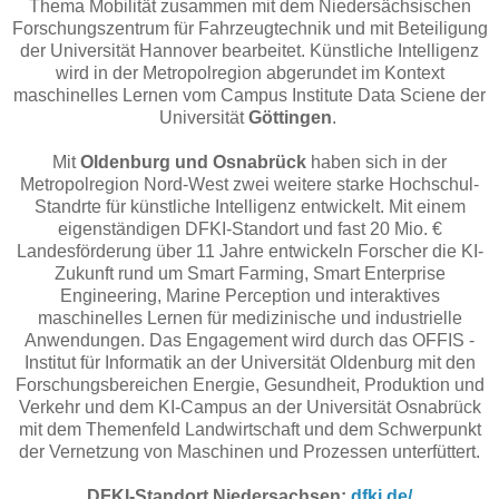
Thema
Mobilität zusammen mit dem
Niedersächsischen
Forschungszentrum für Fahrzeugtechnik
und
mit Beteiligung
der Universität Hannover bearbeitet. Künstliche Intelligenz
wird in der Metropolregion abgerundet im Kontext
m
aschinelles Lernen
vom
Campus Institute Data Sciene
der
Universität
Göttingen
.
Mit
Oldenburg und Osnabrück
haben sich in der
Metropolregion Nord-West zwei weitere starke Hochschul-
Standrte für künstliche Intelligenz entwickelt. Mit einem
eigenständigen DFKI-Standort und fast 20 Mio. €
Landesförderung über 11 Jahre entwickeln Forscher die KI-
Zukunft rund um Smart Farming, Smart Enterprise
Engineering, Marine Perception und interaktives
maschinelles Lernen für medizinische und industrielle
Anwendungen. Das Engagement wird durch das OFFIS -
Institut für Informatik an der Universität Oldenburg mit den
Forschungsbereichen Energie, Gesundheit, Produktion und
Verkehr und dem KI-Campus an der Universität Osnabrück
mit dem Themenfeld Landwirtschaft und dem Schwerpunkt
der Vernetzung von Maschinen und Prozessen unterfüttert.
DFKI-Standort Niedersachsen:
dfki.de/