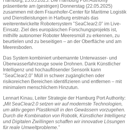
Hamburg, 23.05.2025: Die Hamburg Port Authority
präsentierte am (gestrigen) Donnerstag (22.05.2025)
zusammen mit dem Fraunhofer-Center für Maritime Logistik
und Dienstleistungen in Harburg erstmals das
weiterentwickelte Robotersystem "SeaClear2.0" im Live-
Einsatz. Ziel des europäischen Forschungsprojekts ist,
mithilfe autonomer Roboter Meeresmüll zu erkennen, zu
beurtielen und zu beseitigen – an der Oberfläche und am
Meeresboden.
Das System kombiniert unbemannte Unterwasser- und
Überwasserfahrzeuge sowie Drohnen. Dank Künstlicher
Intelligenz und hochauflösender Sensorik kann
"SeaClear2.0" Müll in schwer zugänglichen oder
risikoreichen Bereichen identifizieren und entfernen – mit
minimalem menschlichem Hinzutun.
Lennart Kinau, Leiter Strategie der Hamburg Port Authority:
„
Mit SeaClear2.0 setzen wir auf modernste Technologien,
um aktiv gegen Plastikmüll in den Gewässern vorzugehen.
Durch die Kombination von Robotik, Künstlicher Intelligenz
und Digitalen Zwillingen schaffen wir innovative Lösungen
für reale Umweltprobleme."