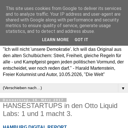
This site uses cookies from Google to deliver its services
and to analyze traffic. Your IP address and user-agent are
shared with Google along with performance and security
metrics to ensure quality of service, generate usage
statistics, and to detect and address abuse.
LEARN MORE
GOT IT
"Ich will nicht 'unsere Demokratie'. Ich will das Original aus
den alten Schulbüchern: Streit, Freiheit, gleiche Regeln für
alle - und Kampfgeist gegen jeden politischen Vormund, der
entscheidet, wer noch reden darf." - Harald Martenstein,
Freier Kolumnist und Autor, 10.05.2026, "Die Welt"
▼
Donnerstag, 16. März 2017
HANSESTARTUPS in den Otto Liquid
Labs: 1 und 1 macht 3.
HAMBURG DIGITAL REPORT