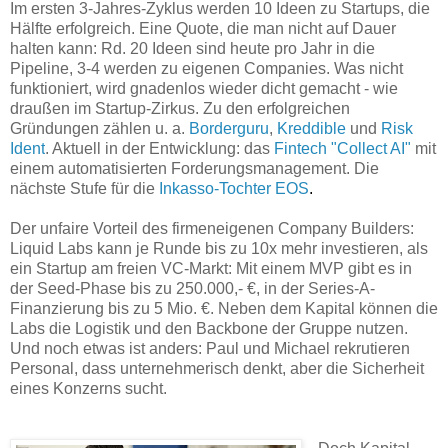
Im ersten 3-Jahres-Zyklus werden 10 Ideen zu Startups, die
Hälfte erfolgreich. Eine Quote, die man nicht auf Dauer
halten kann: Rd. 20 Ideen sind heute pro Jahr in die
Pipeline, 3-4 werden zu eigenen Companies. Was nicht
funktioniert, wird gnadenlos wieder dicht gemacht - wie
draußen im Startup-Zirkus. Zu den erfolgreichen
Gründungen zählen u. a.
Borderguru
,
Kreddible
und
Risk
Ident
. A
ktuell in der Entwicklung: das
Fintech "Collect AI"
mit
einem automatisierten Forderungsmanagement. Die
nächste Stufe für die
Inkass
o-Tochter EOS
.
Der unfaire Vorteil des firmeneigenen Company Builders:
Liquid Labs kann je Runde bis zu 10x mehr investieren, als
ein Startup am freien VC-Markt: Mit einem MVP gibt es in
der Seed-Phase bis zu 250.000,- €, in der Series-A-
Finanzierung bis zu 5 Mio. €. Neben dem Kapital können die
Labs die Logistik und den Backbone der Gruppe nutzen.
Und noch etwas ist anders: Paul und Michael rekrutieren
Personal, dass unternehmerisch denkt, aber die Sicherheit
eines Konzerns sucht.