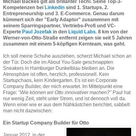
Michael Backes gilt als brillanter Techi. Seine Top-3-
Kompetenzen bei
Linkedin
sind 1. Startups, 2.
Entrepreneurship und 3. E-Commerce. Genau darum
kümmert sich der "Early Adaptor" zusammnen mit
seinem Sparringspartner, Vertriebs-Profi und VC-
Experte
Paul Jozefak
in den
Liquid Labs
. 8 km von der
Werner-von-Otto-Straße entfernt zeigen sie seit 5 Jahren
zusammen mit einem 5-köpfigen Kernteam, was geht.
Ich soll meine Schuhe ausziehen, scherzt Michael schon an
der Tür. Doch die im About You-Sale geschnappten
Sneakers in Hamburger Dunkelblau bleiben an. Die
Atmosphäre ist offen, herzlich, professionell. Kein
Startupchaos, kein Kindergarten. Es ist ein Corporate
Company Builder, der mich erwartet. Im Mittelpunkt eine
Frage:
"Wie können wir Otto innovativer machen?"
Paul hat
nur wenig Zeit, steht unter Strom, und ist dennoch voll da.
Wenn einer wie er aus dem Nähkästchen berichtet, sabbelt
man nicht dazwischen:
Ein Startup Company Builder für Otto
Januar 2012, in der