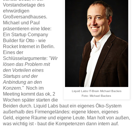
Vorstandsetage des
ehrwürdigen
Großversandhauses.
Michael und Paul
präsentieren eine Idee:
Ein Startup Company
Builder für Otto - wie
Rocket Internet in Berlin.
Eines der
Schlüsselargumente:
"Wir
lösen das Problem mit
den Vorteilen eines
Startups und der
Anbindung an den
Konzern."
Noch im
Liquid Labs IT-Brain Michael Backes
Meeting kommt das ok, 2
Foto: Michael Backes
Wochen später starten die
Beiden durch. Liquid Labs baut ein eigenes Öko-System
außerhalb des Firmengeländes: eigene Ideen, eigenes
Geld, eigene Räume und eigene Leute. Man holt von außen,
was wichtig ist - baut die Kompetenzen dann intern auf.