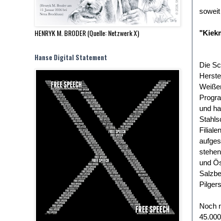
soweit
HENRYK M. BRODER (Quelle: Netzwerk X)
"Kiekm
Hanse Digital Statement
Die Sc
Herste
Weißen
Progra
und ha
Stahls
Filial
aufges
stehen
und Ös
Salzbe
Pilger
Noch n
45.000