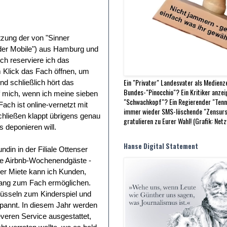
tzung der von "Sinner
der Mobile") aus Hamburg und
ch reserviere ich das
 Klick das Fach öffnen, um
Ein "Privater" Landesvater als Medienz
d schließlich hört das
Bundes-"Pinocchio"? Ein Kritiker anze
 mich, wenn ich meine sieben
"Schwachkopf"? Ein Regierender "Tenn
Fach ist online-vernetzt mit
immer wieder SMS-löschende "Zensurs
hließen klappt übrigens genau
gratulieren zu Eurer Wahl! (Grafik: Net
 deponieren will.
Hanse Digital Statement
in in der Filiale Ottenser
die Airbnb-Wochenendgäste -
ner Miete kann ich Kunden,
gang zum Fach ermöglichen.
lüsseln zum Kinderspiel und
spannt. In diesem Jahr werden
leveren Service ausgestattet,