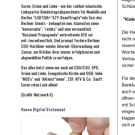
Sozen, Grüne und Linke - wie der radikal-islamische
Schlüs
Linkspartei-Bundestagsabgeordnete für Neukölln und
Berlins "LGBTQIA+"XZY-Beauftragte*nde Sozi des
"Kiekm
Berliner Senats - behaupten nun, Islamisten seien
"konservativ", "rechts" und eine vermeintlich
Die Ha
"Russland-Propaganda" verbreitende AfD sei
nicht 
mit-/verantwortlich. Und prompt fordern Berliner
CDU-Hardliner wieder Internet-Überwachung und
reserv
Zensur, um Kritiker ihrer immer erfolgloseren und
Wochen
abgewählten Politik zu verfolgen.
Vertra
sicher
Das alles kotzt einen nur noch an! CDU/CSU, SPD,
Grüne und Linke, Evangelische Kirche und DGB, linke
"NGO's" und "Aktivist*innen", ZDF, NTV & Co.: Sauft
Für de
Euren roten Lack allein!
Bankka
auch w
(Grafik: Netzwerk X)
öffnen
mit Sc
Hanse Digital Statement
einges
klappe
sich u