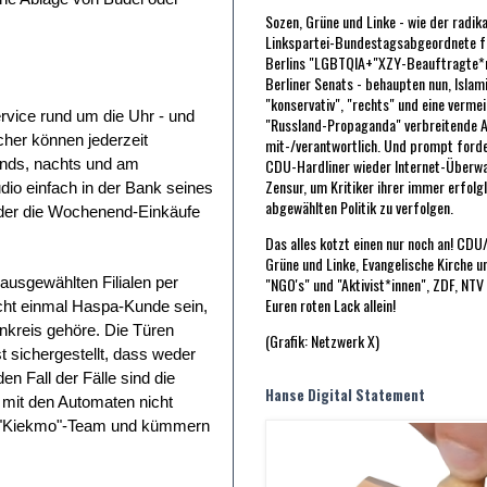
Sozen, Grüne und Linke - wie der radik
Linkspartei-Bundestagsabgeordnete fü
Berlins "LGBTQIA+"XZY-Beauftragte*n
Berliner Senats - behaupten nun, Islam
"konservativ", "rechts" und eine vermei
ervice rund um die Uhr - und
"Russland-Propaganda" verbreitende A
cher können jederzeit
mit-/verantwortlich. Und prompt forde
CDU-Hardliner wieder Internet-Überw
bends, nachts und am
Zensur, um Kritiker ihrer immer erfolg
io einfach in der Bank seines
abgewählten Politik zu verfolgen.
Oder die Wochenend-Einkäufe
Das alles kotzt einen nur noch an! CD
Grüne und Linke, Evangelische Kirche u
"NGO's" und "Aktivist*innen", ZDF, NTV
ausgewählten Filialen per
Euren roten Lack allein!
cht einmal Haspa-Kunde sein,
kreis gehöre. Die Türen
(Grafik: Netzwerk X)
t sichergestellt, dass weder
n Fall der Fälle sind die
Hanse Digital Statement
 mit den Automaten nicht
zum "Kiekmo"-Team und kümmern