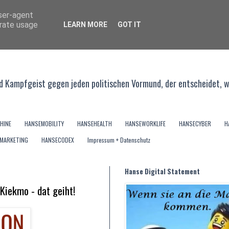
user-agent
erate usage
LEARN MORE
GOT IT
 - und Kampfgeist gegen jeden politischen Vormund, der entscheidet, 
HINE
HANSEMOBILITY
HANSEHEALTH
HANSEWORKLIFE
HANSECYBER
H
MARKETING
HANSECODEX
Impressum + Datenschutz
Hanse Digital Statement
Kiekmo - dat geiht!