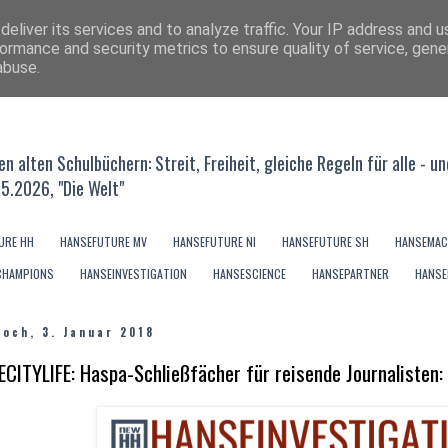
eliver its services and to analyze traffic. Your IP address and 
ormance and security metrics to ensure quality of service, gen
abuse.
s den alten Schulbüchern: Streit, Freiheit, gleiche Regeln für alle
05.2026, "Die Welt"
URE HH
HANSEFUTURE MV
HANSEFUTURE NI
HANSEFUTURE SH
HANSEMAC
CHAMPIONS
HANSEINVESTIGATION
HANSESCIENCE
HANSEPARTNER
HANSE
woch, 3. Januar 2018
CITYLIFE: Haspa-Schließfächer für reisende Journalisten: 