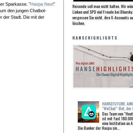
ger Sparkasse. "
Haspa Next
"
Reisende soll man nicht halten. Wir wü
 um den jungen Chatbot-
Linken und SPD viel Freude bei Bluesky
vergessen Sie nicht, ihre X-Accounts au
r der Stadt. Die mit der
löschen.
H A N S E H I G H L I G H T S
HANSEFUTURE: AINO
"WeChat"-Bot, der
Das Team von "Heu
ist mit fast 180.0
eine Institution an A
Die Banker der Haspa sin...