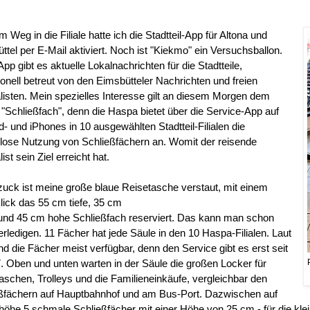
 Weg in die Filiale hatte ich die Stadtteil-App für Altona und
ttel per E-Mail aktiviert. Noch ist "Kiekmo" ein Versuchsballon.
App gibt es aktuelle Lokalnachrichten für die Stadtteile,
ionell betreut von den Eimsbütteler Nachrichten und freien
listen. Mein spezielles Interesse gilt an diesem Morgen dem
 "Schließfach", denn die Haspa bietet über die Service-App auf
d- und iPhones in 10 ausgewählten Stadtteil-Filialen die
lose Nutzung von Schließfächern an. Womit der reisende
ist sein Ziel erreicht hat.
uck ist meine große blaue Reisetasche verstaut, mit einem
ick das 55 cm tiefe, 35 cm
 und 45 cm hohe Schließfach reserviert. Das kann man schon
erledigen. 11 Fächer hat jede Säule in den 10 Haspa-Filialen. Laut
nd die Fächer meist verfügbar, denn den Service gibt es erst seit
17. Oben und unten warten in der Säule die großen Locker für
aschen, Trolleys und die Familieneinkäufe, vergleichbar den
ßfächern auf Hauptbahnhof und am Bus-Port. Dazwischen auf
öhe 5 schmale Schließfächer mit einer Höhe von 25 cm - für die kle