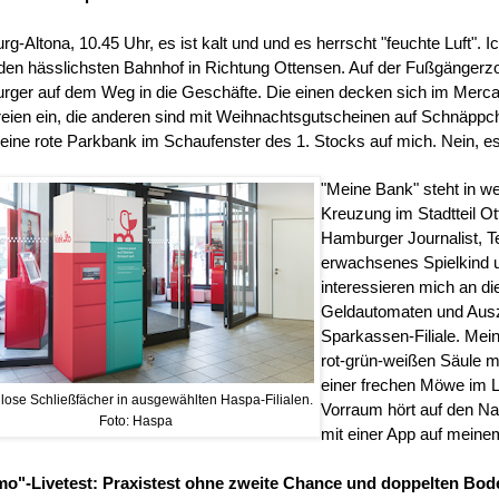
g-Altona, 10.45 Uhr, es ist kalt und und es herrscht "feuchte Luft".
den hässlichsten Bahnhof in Richtung Ottensen. Auf der Fußgängerz
ger auf dem Weg in die Geschäfte. Die einen decken sich im Mercad
eien ein, die anderen sind mit Weihnachtsgutscheinen auf Schnäpp
 eine rote Parkbank im Schaufenster des 1. Stocks auf mich. Nein, es 
"Meine Bank" steht in we
Kreuzung im Stadtteil Ot
Hamburger Journalist, T
erwachsenes Spielkind
interessieren mich an d
Geldautomaten und Ausz
Sparkassen-Filiale. Mei
rot-grün-weißen Säule mi
einer frechen Möwe im L
lose Schließfächer in ausgewählten Haspa-Filialen.
Vorraum hört auf den N
Foto: Haspa
mit einer App auf mein
mo"-Livetest: Praxistest ohne zweite Chance und doppelten Bod