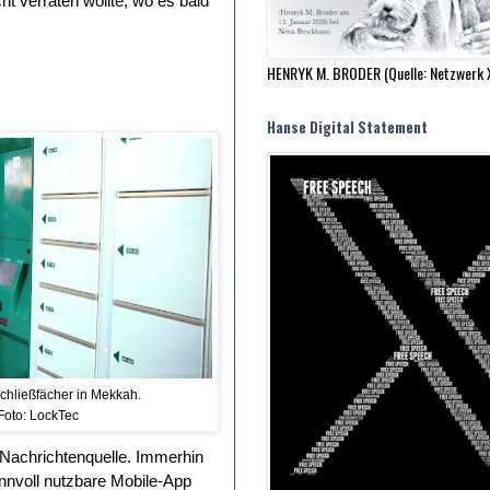
t verraten wollte, wo es bald
HENRYK M. BRODER (Quelle: Netzwerk 
Hanse Digital Statement
chließfächer in Mekkah.
Foto: LockTec
 Nachrichtenquelle. Immerhin
innvoll nutzbare Mobile-App