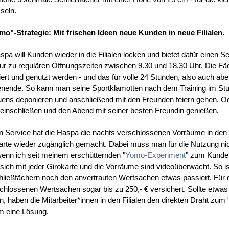
seln.
o"-Strategie: Mit frischen Ideen neue Kunden in neue Filialen.
spa will Kunden wieder in die Filialen locken und bietet dafür einen S
nur zu regulären Öffnungszeiten zwischen 9.30 und 18.30 Uhr. Die Fä
iert und genutzt werden - und das für volle 24 Stunden, also auch a
ende. So kann man seine Sportklamotten nach dem Training im Stud
uens deponieren und anschließend mit den Freunden feiern gehen. 
 einschließen und den Abend mit seiner besten Freundin genießen.
n Service hat die Haspa die nachts verschlossenen Vorräume in den 
rte wieder zugänglich gemacht. Dabei muss man für die Nutzung ni
enn ich seit meinem erschütternden "
Yomo-Experiment
" zum Kunden
 sich mit jeder Girokarte und die Vorräume sind videoüberwacht. So is
hließfächern noch den anvertrauten Wertsachen etwas passiert. Für de
chlossenen Wertsachen sogar bis zu 250,- € versichert. Sollte etwas
n, haben die Mitarbeiter*innen in den Filialen den direkten Draht 
m eine Lösung.