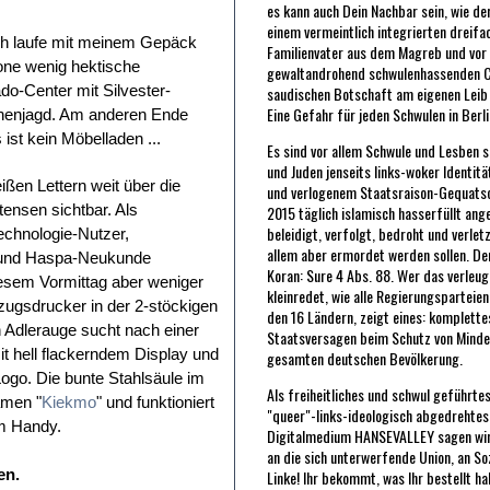
es kann auch Dein Nachbar sein, wie de
einem vermeintlich integrierten dreifa
 Ich laufe mit meinem Gepäck
Familienvater aus dem Magreb und vor 
one wenig hektische
gewaltandrohend schwulenhassenden C
o-Center mit Silvester-
saudischen Botschaft am eigenen Leib
Eine Gefahr für jeden Schwulen in Berli
chenjagd. Am anderen Ende
ist kein Möbelladen ...
Es sind vor allem Schwule und Lesben s
und Juden jenseits links-woker Identit
ißen Lettern weit über die
und verlogenem Staatsraison-Gequatsch
tensen sichtbar. Als
2015 täglich islamisch hasserfüllt ang
beleidigt, verfolgt, bedroht und verlet
echnologie-Nutzer,
allem aber ermordet werden sollen. De
 und Haspa-Neukunde
Koran: Sure 4 Abs. 88. Wer das verleu
iesem Vormittag aber weniger
kleinredet, wie alle Regierungsparteie
ugsdrucker in der 2-stöckigen
den 16 Ländern, zeigt eines: komplette
n Adlerauge sucht nach einer
Staatsversagen beim Schutz von Minde
t hell flackerndem Display und
gesamten deutschen Bevölkerung.
ogo. Die bunte Stahlsäule im
Als freiheitliches und schwul geführte
amen "
Kiekmo
" und funktioniert
"queer"-links-ideologisch abgedrehtes
em Handy.
Digitalmedium HANSEVALLEY sagen wir
an die sich unterwerfende Union, an So
en.
Linke! Ihr bekommt, was Ihr bestellt ha