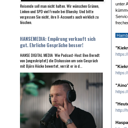
unter 
Reisende soll man nicht halten. Wir wünschen Grünen,
kümmer
Linken und SPD viel Freude bei Bluesky. Und bitte
vergessen Sie nicht, ihre X-Accounts auch wirklich zu
Servic
löschen.
freche
Hambu
HANSEMEDIA: Empörung verkauft sich
gut. Ehrliche Gespräche besser!
"Kiekm
https:
HANSE DIGITAL MEDIA Wie Podcast-Host Ben Berndt
von {ungeskriptet} die Diskussion um sein Gespräch
mit Björn Höcke bewertet, verrät er in d...
"Kiek
https:
"Aino
https:/
"Heut
http:/
Haspa