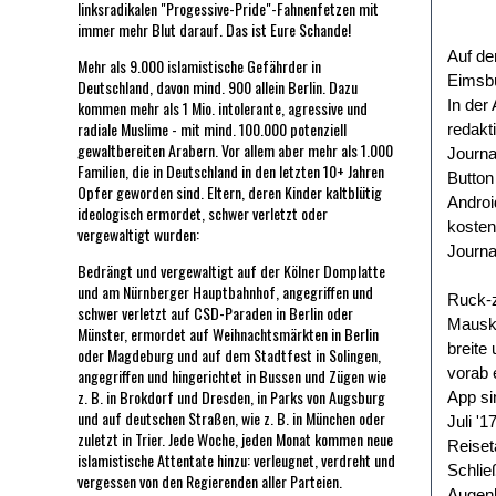
linksradikalen "Progessive-Pride"-Fahnenfetzen mit
immer mehr Blut darauf. Das ist Eure Schande!
Auf dem
Mehr als 9.000 islamistische Gefährder in
Eimsbü
Deutschland, davon mind. 900 allein Berlin. Dazu
In der 
kommen mehr als 1 Mio. intolerante, agressive und
radiale Muslime - mit mind. 100.000 potenziell
redakt
gewaltbereiten Arabern. Vor allem aber mehr als 1.000
Journa
Familien, die in Deutschland in den letzten 10+ Jahren
Button
Opfer geworden sind. Eltern, deren Kinder kaltblütig
Androi
ideologisch ermordet, schwer verletzt oder
kosten
vergewaltigt wurden:
Journal
Bedrängt und vergewaltigt auf der Kölner Domplatte
und am Nürnberger Hauptbahnhof, angegriffen und
Ruck-z
schwer verletzt auf CSD-Paraden in Berlin oder
Mauskl
Münster, ermordet auf Weihnachtsmärkten in Berlin
breite
oder Magdeburg und auf dem Stadtfest in Solingen,
vorab 
angegriffen und hingerichtet in Bussen und Zügen wie
z. B. in Brokdorf und Dresden, in Parks von Augsburg
App si
und auf deutschen Straßen, wie z. B. in München oder
Juli '
zuletzt in Trier. Jede Woche, jeden Monat kommen neue
Reiset
islamistische Attentate hinzu: verleugnet, verdreht und
Schlie
vergessen von den Regierenden aller Parteien.
Augenh