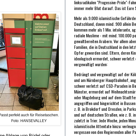
linksradikalen "Progessive-Pride"-Fah
immer mehr Blut darauf. Das ist Eure 
Mehr als 9.000 islamistische Gefährder
Deutschland, davon mind. 900 allein Be
kommen mehr als 1 Mio. intolerante, ag
radiale Muslime - mit mind. 100.000 po
gewaltbereiten Arabern. Vor allem abe
Familien, die in Deutschland in den let
Opfer geworden sind. Eltern, deren Kin
ideologisch ermordet, schwer verletzt
vergewaltigt wurden:
Bedrängt und vergewaltigt auf der Kö
und am Nürnberger Hauptbahnhof, ang
schwer verletzt auf CSD-Paraden in Be
Münster, ermordet auf Weihnachtsmärk
oder Magdeburg und auf dem Stadtfest
angegriffen und hingerichtet in Bussen
z. B. in Brokdorf und Dresden, in Park
und auf deutschen Straßen, wie z. B. i
Passt perfekt auch für Reisetaschen.
zuletzt in Trier. Jede Woche, jeden M
Foto: HANSEVALLEY
islamistische Attentate hinzu: verleugn
vergessen von den Regierenden aller Pa
ine Ablage von Büdel oder