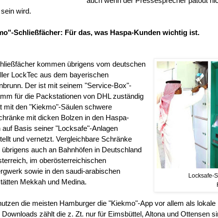
auch wenn der Pressesprecher patout nich
 sein wird.
o"-Schließfächer: Für das, was Haspa-Kunden wichtig ist.
hließfächer kommen übrigens vom deutschen
ller LockTec aus dem bayerischen
brunn. Der ist mit seinem "Service-Box"-
mm für die Packstationen von DHL zuständig
t mit den "Kiekmo"-Säulen schwere
chränke mit dicken Bolzen in den Haspa-
en auf Basis seiner "Locksafe"-Anlagen
tellt und vernetzt. Vergleichbare Schränke
 übrigens auch an Bahnhöfen in Deutschland
terreich, im oberösterreichischen
rgwerk sowie in den saudi-arabischen
Locksafe-S
stätten Mekkah und Medina.
utzen die meisten Hamburger die "Kiekmo"-App vor allem als lokale
 Downloads zählt die z. Zt. nur für Eimsbüttel, Altona und Ottensen s