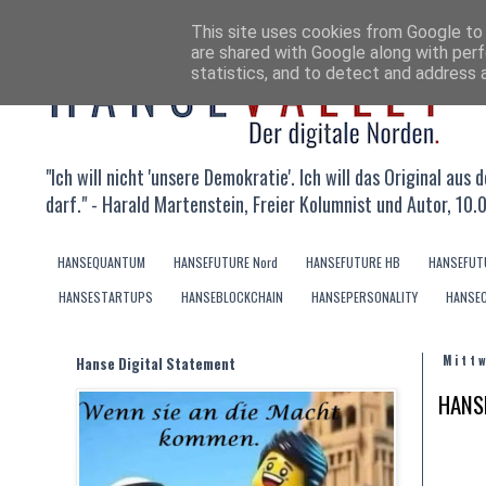
This site uses cookies from Google to d
are shared with Google along with perf
statistics, and to detect and address 
"Ich will nicht 'unsere Demokratie'. Ich will das Original au
darf." - Harald Martenstein, Freier Kolumnist und Autor, 10.
HANSEQUANTUM
HANSEFUTURE Nord
HANSEFUTURE HB
HANSEFUT
HANSESTARTUPS
HANSEBLOCKCHAIN
HANSEPERSONALITY
HANSE
Hanse Digital Statement
Mitt
HANSE