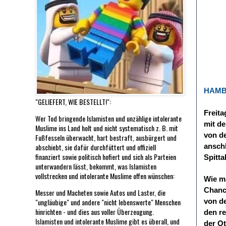
HAMB
"GELIEFERT, WIE BESTELLT!":
Freita
Wer Tod bringende Islamisten und unzählige intolerante
mit de
Muslime ins Land holt und nicht systematisch z. B. mit
von d
Fußfesseln überwacht, hart bestraft, ausbürgert und
abschiebt, sie dafür durchfüttert und offiziell
ansch
finanziert sowie politisch hofiert und sich als Parteien
Spitta
unterwandern lässt, bekommt, was Islamisten
vollstrecken und intolerante Muslime offen wünschen:
Wie ma
Chanc
Messer und Macheten sowie Autos und Laster, die
"ungläubige" und andere "nicht lebenswerte" Menschen
von de
hinrichten - und dies aus voller Überzeugung.
den r
Islamisten und intolerante Muslime gibt es überall, und
der Ot