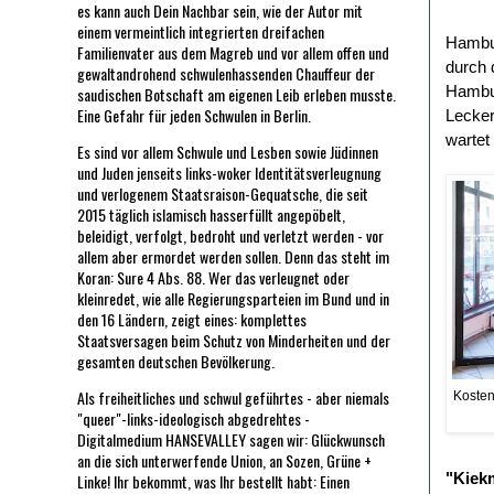
es kann auch Dein Nachbar sein, wie der Autor mit
einem vermeintlich integrierten dreifachen
Hambur
Familienvater aus dem Magreb und vor allem offen und
durch 
gewaltandrohend schwulenhassenden Chauffeur der
Hambur
saudischen Botschaft am eigenen Leib erleben musste.
Eine Gefahr für jeden Schwulen in Berlin.
Lecker
wartet
Es sind vor allem Schwule und Lesben sowie Jüdinnen
und Juden jenseits links-woker Identitätsverleugnung
und verlogenem Staatsraison-Gequatsche, die seit
2015 täglich islamisch hasserfüllt angepöbelt,
beleidigt, verfolgt, bedroht und verletzt werden - vor
allem aber ermordet werden sollen. Denn das steht im
Koran: Sure 4 Abs. 88. Wer das verleugnet oder
kleinredet, wie alle Regierungsparteien im Bund und in
den 16 Ländern, zeigt eines: komplettes
Staatsversagen beim Schutz von Minderheiten und der
gesamten deutschen Bevölkerung.
Als freiheitliches und schwul geführtes - aber niemals
Kosten
"queer"-links-ideologisch abgedrehtes -
Digitalmedium HANSEVALLEY sagen wir: Glückwunsch
an die sich unterwerfende Union, an Sozen, Grüne +
"Kiek
Linke! Ihr bekommt, was Ihr bestellt habt: Einen