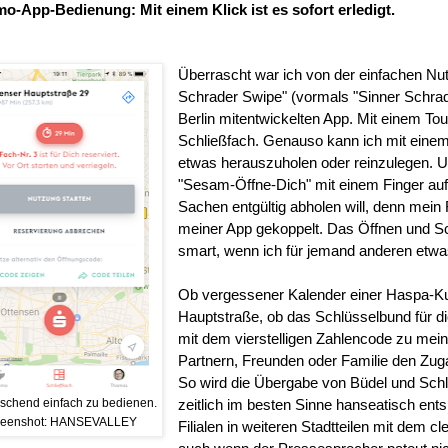
o-App-Bedienung: Mit einem Klick ist es sofort erledigt.
Überrascht war ich von der einfachen Nu
Schrader Swipe" (vormals "Sinner Schra
Berlin mitentwickelten App. Mit einem Tou
Schließfach. Genauso kann ich mit einem
etwas herauszuholen oder reinzulegen. Un
"Sesam-Öffne-Dich" mit einem Finger auf
Sachen entgültig abholen will, denn mein 
meiner App gekoppelt. Das Öffnen und Sc
smart, wenn ich für jemand anderen etwas
Ob vergessener Kalender einer Haspa-Kund
Hauptstraße, ob das Schlüsselbund für 
mit dem vierstelligen Zahlencode zu mei
Partnern, Freunden oder Familie den Zu
So wird die Übergabe von Büdel und Sch
schend einfach zu bedienen.
zeitlich im besten Sinne hanseatisch ent
reenshot: HANSEVALLEY
Filialen in weiteren Stadtteilen mit dem c