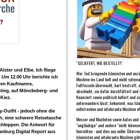
r?
"GELIEFERT, WIE BESTELLT!":
Alster und Elbe. Ich fliege
Wer Tod bringende Islamisten und unzä
: Um 12.00 Uhr berichte ich
Muslime ins Land holt und nicht sytema
ren Kaufmanns,
Fußfesseln überwacht, hart bestraft, 
abschiebt, sie dafür durchfüttert und of
tieg, auf Mönckeberg- und
finanziert sowie politisch hofiert und s
 Kiez.
unterwandern lässt, bekommt, was Isl
vollstrecken und intolerante Muslime o
-Outfit - jedoch ohne die
, eine schwere Reisetasche
Messer und Macheten sowie Autos und L
"ungläubige" und andere "nicht leben
schleppen. Die Antwort für
hinrichten - und dies aus voller Überze
anburg Digital Report aus
Islamisten und intolerante Muslime gibt