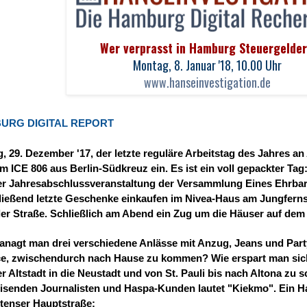
Wer verprasst in Hamburg Steuergelde
Montag, 8. Januar '18, 10.00 Uhr
www.hanseinvestigation.de
URG DIGITAL REPORT
g, 29. Dezember '17, der letzte reguläre Arbeitstag des Jahres an 
m ICE 806 aus Berlin-Südkreuz ein. Es ist ein voll gepackter Tag
er Jahresabs
chlussveranstaltung der Versammlung Eines Ehrba
ließend letzte Geschenke einkaufen im Nivea-Haus am Jungferns
ler Straße. Schließlich am Abend ein Zug um die Häuser auf dem
nagt man drei verschiedene Anlässe mit Anzug, Jeans und Party
e, zwischendurch nach Hause zu kommen? Wie erspart man sich
r Altstadt in die Neustadt und von St. Pauli bis nach Altona zu 
eisenden Journalisten und Haspa-Kunden lautet "Kiekmo". Ein H
tenser Hauptstraße: