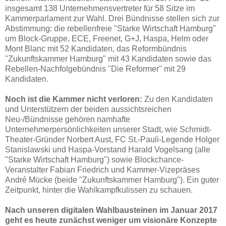
insgesamt 138 Unternehmensvertreter für 58 Sitze im
Kammerparlament zur Wahl. Drei Bündnisse stellen sich zur
Abstimmung: die rebellenfreie "Starke Wirtschaft Hamburg"
um Block-Gruppe, ECE, Freenet, G+J, Haspa, Helm oder
Mont Blanc mit 52 Kandidaten, das Reformbündnis
"Zukunftskammer Hamburg" mit 43 Kandidaten sowie das
Rebellen-Nachfolgebündnis "Die Reformer" mit 29
Kandidaten.
Noch ist die Kammer nicht verloren:
Zu den Kandidaten
und Unterstützern der beiden aussichtsreichen
Neu-/Bündnisse gehören namhafte
Unternehmerpersönlichkeiten unserer Stadt, wie Schmidt-
Theater-Gründer Norbert Aust, FC St.-Pauli-Legende Holger
Stanislawski und Haspa-Vorstand Harald Vogelsang (alle
"Starke Wirtschaft Hamburg") sowie Blockchance-
Veranstalter Fabian Friedrich und Kammer-Vizepräses
André Mücke (beide "Zukunftskammer Hamburg"). Ein guter
Zeitpunkt, hinter die Wahlkampfkulissen zu schauen.
Nach unseren digitalen Wahlbausteinen im Januar 2017
geht es heute zunächst weniger um visionäre Konzepte