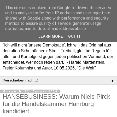
This site uses cookies from Google to deliver its services
and to analyze traffic. Your IP address and user-agent are
shared with Google along with performance and security
metrics to ensure quality of service, generate usage
statistics, and to detect and address abuse.
LEARN MORE
GOT IT
"Ich will nicht 'unsere Demokratie'. Ich will das Original aus
den alten Schulbüchern: Streit, Freiheit, gleiche Regeln für
alle - und Kampfgeist gegen jeden politischen Vormund, der
entscheidet, wer noch reden darf." - Harald Martenstein,
Freier Kolumnist und Autor, 10.05.2026, "Die Welt"
▼
Mittwoch, 22. Januar 2020
HANSEBUSINESS: Warum Niels Pirck
für die Handelskammer Hamburg
kandidiert.