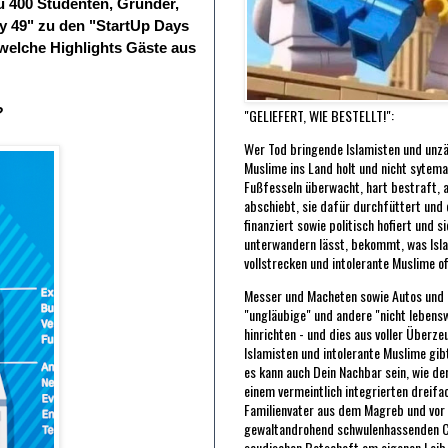
zu 400 Studenten, Gründer,
 49" zu den "StartUp Days
elche Highlights Gäste aus
?
"GELIEFERT, WIE BESTELLT!":
Wer Tod bringende Islamisten und unzä
Muslime ins Land holt und nicht sytema
Fußfesseln überwacht, hart bestraft, 
abschiebt, sie dafür durchfüttert und of
finanziert sowie politisch hofiert und s
unterwandern lässt, bekommt, was Isl
vollstrecken und intolerante Muslime o
Messer und Macheten sowie Autos und L
"ungläubige" und andere "nicht leben
hinrichten - und dies aus voller Überze
Islamisten und intolerante Muslime gibt
es kann auch Dein Nachbar sein, wie de
einem vermeintlich integrierten dreifa
Familienvater aus dem Magreb und vor 
gewaltandrohend schwulenhassenden C
saudischen Botschaft am eigenen Leib