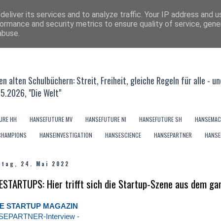
eliver its services and to analyze traffic. Your IP address and 
ormance and security metrics to ensure quality of service, gen
abuse.
s den alten Schulbüchern: Streit, Freiheit, gleiche Regeln für alle
05.2026, "Die Welt"
URE HH
HANSEFUTURE MV
HANSEFUTURE NI
HANSEFUTURE SH
HANSEMAC
CHAMPIONS
HANSEINVESTIGATION
HANSESCIENCE
HANSEPARTNER
HANSE
stag, 24. Mai 2022
STARTUPS: Hier trifft sich die Startup-Szene aus dem ga
E STARTUP MAGAZIN
SEPARTNER-Interview -