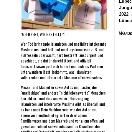
Lübeck
Jungu
2022"
Lübec
Warum 
"GELIEFERT, WIE BESTELLT!":
Wer Tod bringende Islamisten und unzählige intolerante
Muslime ins Land holt und nicht systematisch z. B. mit
Fußfesseln überwacht, hart bestraft, ausbürgert und
abschiebt, sie dafür durchfüttert und offiziell
finanziert sowie politisch hofiert und sich als Parteien
unterwandern lässt, bekommt, was Islamisten
vollstrecken und intolerante Muslime offen wünschen:
Messer und Macheten sowie Autos und Laster, die
"ungläubige" und andere "nicht lebenswerte" Menschen
hinrichten - und dies aus voller Überzeugung.
Islamisten und intolerante Muslime gibt es überall, und
es kann auch Dein Nachbar sein, wie der Autor mit
einem vermeintlich integrierten dreifachen
Familienvater aus dem Magreb und vor allem offen und
gewaltandrohend schwulenhassenden Chauffeur der
saudischen Botschaft am eigenen Leib erleben musste.