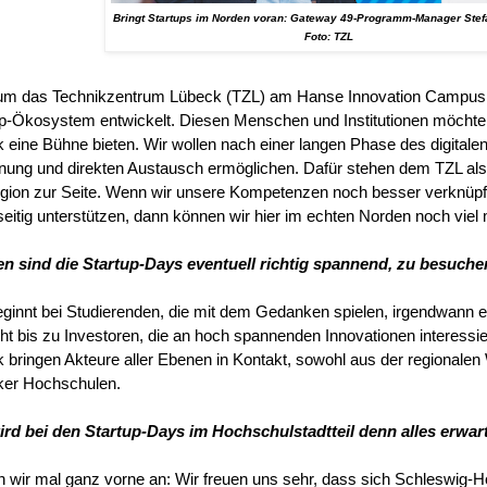
Bringt Startups im Norden voran: Gateway 49-Programm-Manager Stef
Foto: TZL
m das Technikzentrum Lübeck (TZL) am Hanse Innovation Campus 
p-Ökosystem entwickelt. Diesen Menschen und Institutionen möchte
 eine Bühne bieten. Wir wollen nach einer langen Phase des digital
ung und direkten Austausch ermöglichen. Dafür stehen dem TZL als V
gion zur Seite. Wenn wir unsere Kompetenzen noch besser verknüpfe
eitig unterstützen, dann können wir hier im echten Norden noch vie
n sind die Startup-Days eventuell richtig spannend, zu besuch
ginnt bei Studierenden, die mit dem Gedanken spielen, irgendwann 
ht bis zu Investoren, die an hoch spannenden Innovationen interessie
 bringen Akteure aller Ebenen in Kontakt, sowohl aus der regionalen 
ker Hochschulen.
rd bei den Startup-Days im Hochschulstadtteil denn alles erwar
 wir mal ganz vorne an: Wir freuen uns sehr, dass sich Schleswig-Ho