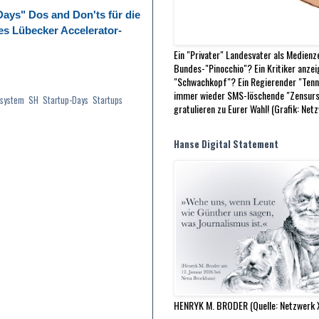
Days" Dos and Don'ts für die
es Lübecker Accelerator-
Ein "Privater" Landesvater als Medienz
Bundes-"Pinocchio"? Ein Kritiker anze
"Schwachkopf"? Ein Regierender "Tenn
immer wieder SMS-löschende "Zensurs
system
,
SH
,
Startup-Days
,
Startups
,
gratulieren zu Eurer Wahl! (Grafik: Net
Hanse Digital Statement
HENRYK M. BRODER (Quelle: Netzwerk 