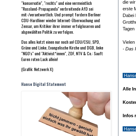
die wi
"konservativ", "rechts" und eine vermeintlich
"Russland-Propaganda" verbreitende AfD sei
erste 
mit-/verantwortlich. Und prompt fordern Berliner
Dabei 
CDU-Hardliner wieder Internet-Überwachung und
Grotth
Zensur, um Kritiker ihrer immer erfolgloseren und
Tagen 
abgewählten Politik zu verfolgen.
Das alles kotzt einen nur noch an! CDU/CSU, SPD,
Vielen
Grüne und Linke, Evangelische Kirche und DGB, linke
- Das 
"NGO's" und "Aktivist*innen", ZDF, NTV & Co.: Sauft
Euren roten Lack allein!
(Grafik: Netzwerk X)
Hanse 
Hanse Digital Statement
Alle I
Koste
Infos
Hanse 