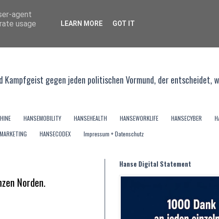
user-agent
erate usage
LEARN MORE
GOT IT
 - und Kampfgeist gegen jeden politischen Vormund, der entscheidet, 
HINE
HANSEMOBILITY
HANSEHEALTH
HANSEWORKLIFE
HANSECYBER
H
MARKETING
HANSECODEX
Impressum + Datenschutz
Hanse Digital Statement
nzen Norden.