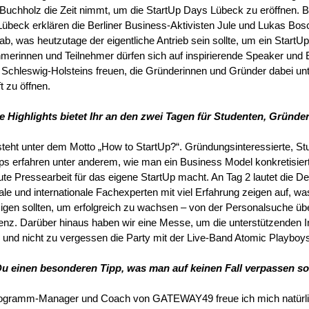
Buchholz die Zeit nimmt, um die StartUp Days Lübeck zu eröffnen. B
übeck erklären die Berliner Business-Aktivisten Jule und Lukas Bos
ab, was heutzutage der eigentliche Antrieb sein sollte, um ein StartU
hmerinnen und Teilnehmer dürfen sich auf inspirierende Speaker und 
Schleswig-Holsteins freuen, die Gründerinnen und Gründer dabei unte
t zu öffnen.
 Highlights bietet Ihr an den zwei Tagen für Studenten, Gründe
steht unter dem Motto „How to StartUp?“. Gründungsinteressierte, St
ps erfahren unter anderem, wie man ein Business Model konkretisiert,
ute Pressearbeit für das eigene StartUp macht. An Tag 2 lautet die D
ale und internationale Fachexperten mit viel Erfahrung zeigen auf, w
igen sollten, um erfolgreich zu wachsen – von der Personalsuche üb
igenz. Darüber hinaus haben wir eine Messe, um die unterstützenden I
, und nicht zu vergessen die Party mit der Live-Band Atomic Playboys
u einen besonderen Tipp, was man auf keinen Fall verpassen so
ogramm-Manager und Coach von GATEWAY49 freue ich mich natürlic