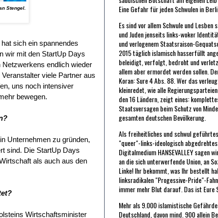
Eine Gefahr für jeden Schwulen in Berli
an Stengel.
Es sind vor allem Schwule und Lesben s
und Juden jenseits links-woker Identit
und verlogenem Staatsraison-Gequatsch
hat sich ein spannendes
2015 täglich islamisch hasserfüllt ang
n wir mit den StartUp Days
beleidigt, verfolgt, bedroht und verlet
en Netzwerkens endlich wieder
allem aber ermordet werden sollen. De
eranstalter viele Partner aus
Koran: Sure 4 Abs. 88. Wer das verleu
n, uns noch intensiver
kleinredet, wie alle Regierungsparteie
l mehr bewegen.
den 16 Ländern, zeigt eines: komplette
Staatsversagen beim Schutz von Minde
gesamten deutschen Bevölkerung.
en?
Als freiheitliches und schwul geführte
ein Unternehmen zu gründen,
"queer"-links-ideologisch abgedrehtes
rt sind. Die StartUp Days
Digitalmedium HANSEVALLEY sagen wir
an die sich unterwerfende Union, an So
Wirtschaft als auch aus den
Linke! Ihr bekommt, was Ihr bestellt ha
linksradikalen "Progessive-Pride"-Fah
immer mehr Blut darauf. Das ist Eure 
tet?
Mehr als 9.000 islamistische Gefährder
Deutschland, davon mind. 900 allein Be
lsteins Wirtschaftsminister