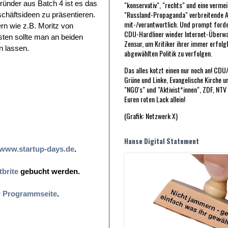
ründer aus Batch 4 ist es das
"konservativ", "rechts" und eine vermei
"Russland-Propaganda" verbreitende A
schäftsideen zu präsentieren.
mit-/verantwortlich. Und prompt forde
rn wie z.B. Moritz von
CDU-Hardliner wieder Internet-Überw
ten sollte man an beiden
Zensur, um Kritiker ihrer immer erfolg
 lassen.
abgewählten Politik zu verfolgen.
Das alles kotzt einen nur noch an! CD
Grüne und Linke, Evangelische Kirche u
"NGO's" und "Aktivist*innen", ZDF, NTV
Euren roten Lack allein!
(Grafik: Netzwerk X)
Hanse Digital Statement
www.startup-days.de
.
tbrite
gebucht werden.
r Programmseite
.