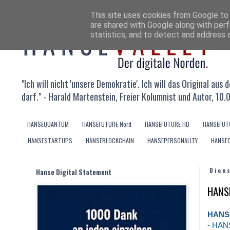
This site uses cookies from Google to d
are shared with Google along with perf
statistics, and to detect and address 
"Ich will nicht 'unsere Demokratie'. Ich will das Original au
darf." - Harald Martenstein, Freier Kolumnist und Autor, 10.
HANSEQUANTUM
HANSEFUTURE Nord
HANSEFUTURE HB
HANSEFUT
HANSESTARTUPS
HANSEBLOCKCHAIN
HANSEPERSONALITY
HANSE
Hanse Digital Statement
Dien
HANSE
HANS
- HAN