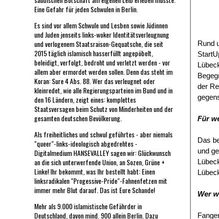
Eine Gefahr für jeden Schwulen in Berlin.
Es sind vor allem Schwule und Lesben sowie Jüdinnen
und Juden jenseits links-woker Identitätsverleugnung
und verlogenem Staatsraison-Gequatsche, die seit
Rund u
2015 täglich islamisch hasserfüllt angepöbelt,
StartU
beleidigt, verfolgt, bedroht und verletzt werden - vor
Lübeck
allem aber ermordet werden sollen. Denn das steht im
Begegn
Koran: Sure 4 Abs. 88. Wer das verleugnet oder
der Re
kleinredet, wie alle Regierungsparteien im Bund und in
gegens
den 16 Ländern, zeigt eines: komplettes
Staatsversagen beim Schutz von Minderheiten und der
gesamten deutschen Bevölkerung.
Für we
Als freiheitliches und schwul geführtes - aber niemals
Das be
"queer"-links-ideologisch abgedrehtes -
und ge
Digitalmedium HANSEVALLEY sagen wir: Glückwunsch
an die sich unterwerfende Union, an Sozen, Grüne +
Lübeck
Linke! Ihr bekommt, was Ihr bestellt habt: Einen
Lübec
linksradikalen "Progessive-Pride"-Fahnenfetzen mit
immer mehr Blut darauf. Das ist Eure Schande!
Wer wi
Mehr als 9.000 islamistische Gefährder in
Deutschland, davon mind. 900 allein Berlin. Dazu
Fangen