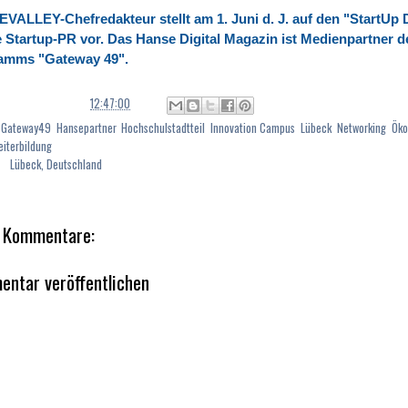
ALLEY-Chefredakteur stellt am 1. Juni d. J. auf den "StartUp 
 Startup-PR vor. Das Hanse Digital Magazin ist Medienpartner d
amms "Gateway 49".
P.:
Thomas Keup
um
12:47:00
:
Gateway49
,
Hansepartner
,
Hochschulstadtteil
,
Innovation Campus
,
Lübeck
,
Networking
,
Öko
iterbildung
rg
Lübeck, Deutschland
 Kommentare:
ntar veröffentlichen