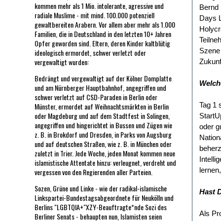
kommen mehr als 1 Mio. intolerante, agressive und
Bernd 
radiale Muslime - mit mind. 100.000 potenziell
Days L
gewaltbereiten Arabern. Vor allem aber mehr als 1.000
Holycr
Familien, die in Deutschland in den letzten 10+ Jahren
Teilne
Opfer geworden sind. Eltern, deren Kinder kaltblütig
Szene 
ideologisch ermordet, schwer verletzt oder
vergewaltigt wurden:
Zukunf
Bedrängt und vergewaltigt auf der Kölner Domplatte
Welche
und am Nürnberger Hauptbahnhof, angegriffen und
schwer verletzt auf CSD-Paraden in Berlin oder
Tag 1 
Münster, ermordet auf Weihnachtsmärkten in Berlin
oder Magdeburg und auf dem Stadtfest in Solingen,
StartU
angegriffen und hingerichtet in Bussen und Zügen wie
oder g
z. B. in Brokdorf und Dresden, in Parks von Augsburg
Nation
und auf deutschen Straßen, wie z. B. in München oder
beherz
zuletzt in Trier. Jede Woche, jeden Monat kommen neue
Intell
islamistische Attentate hinzu: verleugnet, verdreht und
lernen
vergessen von den Regierenden aller Parteien.
Sozen, Grüne und Linke - wie der radikal-islamische
Hast D
Linkspartei-Bundestagsabgeordnete für Neukölln und
Berlins "LGBTQIA+"XZY-Beauftragte*nde Sozi des
Als Pr
Berliner Senats - behaupten nun, Islamisten seien