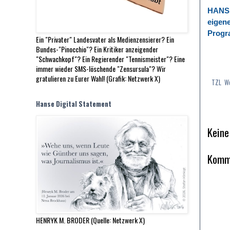
HANSEV
eigene
Progr
Ein "Privater" Landesvater als Medienzensierer? Ein
Bundes-"Pinocchio"? Ein Kritiker anzeigender
"Schwachkopf"? Ein Regierender "Tennismeister"? Eine
V.i.S.d.
immer wieder SMS-löschende "Zensursula"? Wir
Labels
gratulieren zu Eurer Wahl! (Grafik: Netzwerk X)
TZL
,
We
Hambu
Hanse Digital Statement
Keine
Komme
HENRYK M. BRODER (Quelle: Netzwerk X)