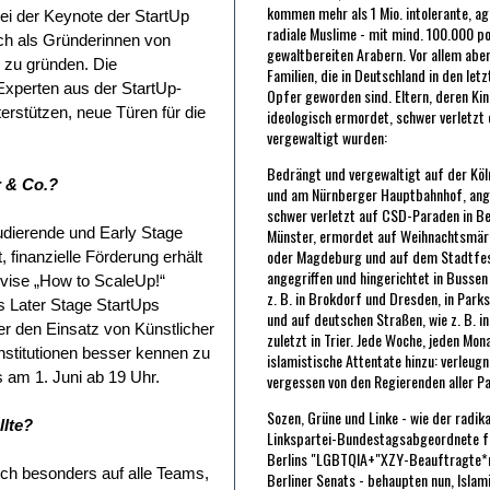
kommen mehr als 1 Mio. intolerante, ag
ei der Keynote der StartUp
radiale Muslime - mit mind. 100.000 po
ch als Gründerinnen von
gewaltbereiten Arabern. Vor allem abe
p zu gründen. Die
Familien, die in Deutschland in den let
Experten aus der StartUp-
Opfer geworden sind. Eltern, deren Kin
rstützen, neue Türen für die
ideologisch ermordet, schwer verletzt
vergewaltigt wurden:
Bedrängt und vergewaltigt auf der Kö
r & Co.?
und am Nürnberger Hauptbahnhof, ang
schwer verletzt auf CSD-Paraden in Be
udierende und Early Stage
Münster, ermordet auf Weihnachtsmärk
oder Magdeburg und auf dem Stadtfest
 finanzielle Förderung erhält
angegriffen und hingerichtet in Bussen
evise „How to ScaleUp!“
z. B. in Brokdorf und Dresden, in Park
as Later Stage StartUps
und auf deutschen Straßen, wie z. B. i
er den Einsatz von Künstlicher
zuletzt in Trier. Jede Woche, jeden M
nstitutionen besser kennen zu
islamistische Attentate hinzu: verleugn
 am 1. Juni ab 19 Uhr.
vergessen von den Regierenden aller Pa
Sozen, Grüne und Linke - wie der radik
llte?
Linkspartei-Bundestagsabgeordnete fü
Berlins "LGBTQIA+"XZY-Beauftragte*n
h besonders auf alle Teams,
Berliner Senats - behaupten nun, Islam