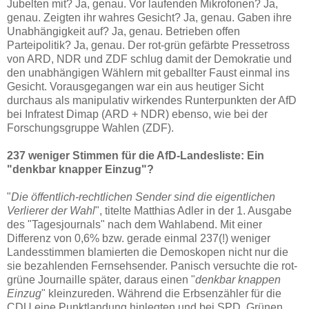
Jubelten mit? Ja, genau. Vor laufenden Mikrofonen? Ja,
genau. Zeigten ihr wahres Gesicht? Ja, genau. Gaben ihre
Unabhängigkeit auf? Ja, genau. Betrieben offen
Parteipolitik? Ja, genau. Der rot-grün gefärbte Pressetross
von ARD, NDR und ZDF schlug damit der Demokratie und
den unabhängigen Wählern mit geballter Faust einmal ins
Gesicht. Vorausgegangen war ein aus heutiger Sicht
durchaus als manipulativ wirkendes Runterpunkten der AfD
bei Infratest Dimap (ARD + NDR) ebenso, wie bei der
Forschungsgruppe Wahlen (ZDF).
237 weniger Stimmen für die AfD-Landesliste: Ein
"denkbar knapper Einzug"?
"
Die öffentlich-rechtlichen Sender sind die eigentlichen
Verlierer der Wahl
",
titelte Matthias Adler in der 1. Ausgabe
des "Tagesjournals" nach dem Wahlabend.
Mit einer
Differenz von 0,6% bzw. gerade einmal 237(!) weniger
Landesstimmen blamierten die Demoskopen nicht nur die
sie bezahlenden Fernsehsender. Panisch versuchte die rot-
grüne Journaille später, daraus einen "
denkbar knappen
Einzug
" kleinzureden. Während die Erbsenzähler für die
CDU eine Punktlandung hinlegten und bei SPD, Grünen