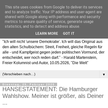
This site uses cookies from Google to deliver its services
and to analyze traffic. Your IP address and user-agent are
shared with Google along with performance and security
metrics to ensure quality of service, generate usage
statistics, and to detect and address abuse.
LEARN MORE
GOT IT
"Ich will nicht 'unsere Demokratie'. Ich will das Original aus
den alten Schulbüchern: Streit, Freiheit, gleiche Regeln für
alle - und Kampfgeist gegen jeden politischen Vormund, der
entscheidet, wer noch reden darf." - Harald Martenstein,
Freier Kolumnist und Autor, 10.05.2026, "Die Welt"
▼
Dienstag, 25. Februar 2020
HANSESTATEMENT: Die Hamburger
Wahlshow. Meiner ist größer, als Deiner
...