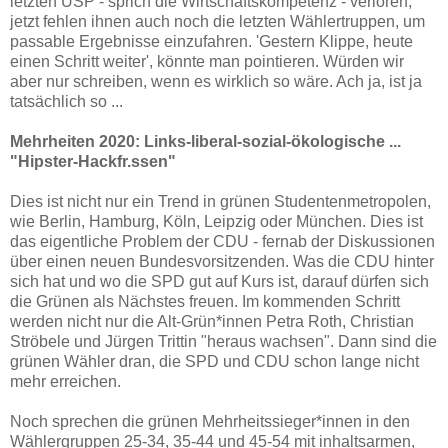
letzten USP - sprich die Wirtschaftskompetenz - verloren,
jetzt fehlen ihnen auch noch die letzten Wählertruppen, um
passable Ergebnisse einzufahren. 'Gestern Klippe, heute
einen Schritt weiter', könnte man pointieren. Würden wir
aber nur schreiben, wenn es wirklich so wäre. Ach ja, ist ja
tatsächlich so ...
Mehrheiten 2020: Links-liberal-sozial-ökologische ...
"Hipster-Hackfr.ssen"
Dies ist nicht nur ein Trend in grünen Studentenmetropolen,
wie Berlin, Hamburg, Köln, Leipzig oder München. Dies ist
das eigentliche Problem der CDU - fernab der Diskussionen
über einen neuen Bundesvorsitzenden. Was die CDU hinter
sich hat und wo die SPD gut auf Kurs ist, darauf dürfen sich
die Grünen als Nächstes freuen.
Im kommenden Schritt
werden nicht nur die Alt-Grün*innen Petra Roth, Christian
Ströbele und Jürgen Trittin "heraus wachsen". Dann sind die
grünen Wähler dran, die SPD und CDU schon lange nicht
mehr erreichen.
Noch sprechen die grünen Mehrheitssieger*innen in den
Wählergruppen 25-34, 35-44 und 45-54 mit inhaltsarmen,