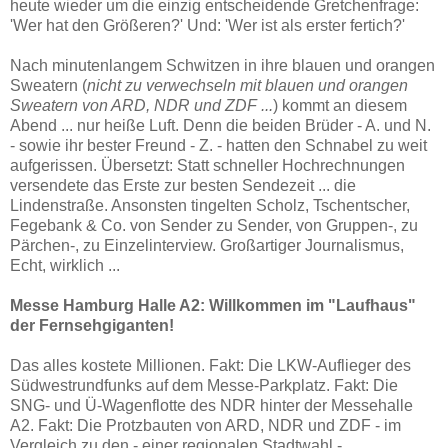
heute wieder um die einzig entscheidende Gretchenfrage:
'Wer hat den Größeren?' Und: 'Wer ist als erster fertich?'
Nach minutenlangem Schwitzen in ihre blauen und orangen
Sweatern (
nicht zu verwechseln mit blauen und orangen
Sweatern von ARD, NDR und ZDF ...
) kommt an diesem
Abend ... nur heiße Luft. Denn die beiden Brüder - A. und N.
- sowie ihr bester Freund - Z. - hatten den Schnabel zu weit
aufgerissen. Übersetzt: Statt schneller Hochrechnungen
versendete das Erste zur besten Sendezeit ... die
Lindenstraße. Ansonsten tingelten Scholz, Tschentscher,
Fegebank & Co. von Sender zu Sender, von Gruppen-, zu
Pärchen-, zu Einzelinterview. Großartiger Journalismus,
Echt, wirklich ...
Messe Hamburg Halle A2: Willkommen im "Laufhaus"
der Fernsehgiganten!
Das alles kostete Millionen. Fakt: Die LKW-Auflieger des
Südwestrundfunks auf dem Messe-Parkplatz. Fakt: Die
SNG- und Ü-Wagenflotte des NDR hinter der Messehalle
A2. Fakt: Die Protzbauten von ARD, NDR und ZDF - im
Vergleich zu den - einer regionalen Stadtwahl -