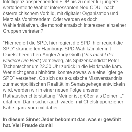
Intelligenz ansprechenden FDP bis zu einer für jüngere,
wertorientierte Wähler interessanten Neu-CDU - nach
österreichischem Vorbild, mit digitaler Organisation und
Merz als Vorsitzendem. Oder werden es doch
Wählerinitiativen, die monothematisch Interessen einzelner
Gruppen vertreten?
"Hier regiert die SPD, hier regiert die SPD, hier regiert die
SPD" skandierten Hamburgs SPD-Wahlkämpfer mit
Quietscheentchen-Angler Andy Groth (
Das macht der
wirklich! Die Red.
) vorneweg, als Spitzenkandidat Peter
Tschentscher um 22.30 Uhr zurück in die Markthalle kam.
Wer nicht genau hinhörte, konnte sowas wie eine "gierige
SPD" verstehen. Ob sich das akustische Missverständnis
zur machtpolitischen Realität im Senatsgehege entwickeln
wird, werden wir in einer neuen Folge unserer
Rathausberichterstattung "Meiner ist größer, als Deiner ..."
erfahren. Dann sicher auch wieder mit Chefstrippenzieher
Kahrs ganz vorn mit dabei.
In diesem Sinne: Jeder bekommt das, was er gewählt
hat. Viel Freude damit!