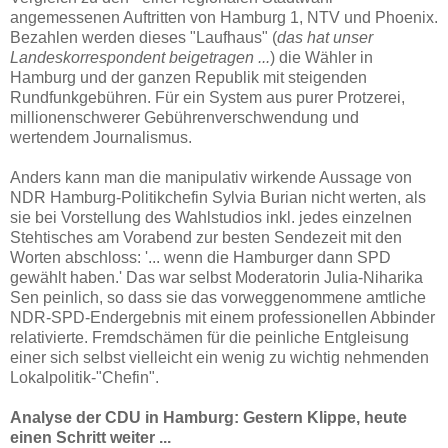
angemessenen Auftritten von Hamburg 1, NTV und Phoenix.
Bezahlen werden dieses "Laufhaus" (
das hat unser
Landeskorrespondent beigetragen ...
) die Wähler in
Hamburg und der ganzen Republik mit steigenden
Rundfunkgebühren. Für ein System aus purer Protzerei,
millionenschwerer Gebührenverschwendung und
wertendem Journalismus.
Anders kann man die manipulativ wirkende Aussage von
NDR Hamburg-Politikchefin Sylvia Burian nicht werten, als
sie bei Vorstellung des Wahlstudios inkl. jedes einzelnen
Stehtisches am Vorabend zur besten Sendezeit mit den
Worten abschloss: '... wenn die Hamburger dann SPD
gewählt haben.' Das war selbst Moderatorin Julia-Niharika
Sen peinlich, so dass sie das vorweggenommene amtliche
NDR-SPD-Endergebnis mit einem professionellen Abbinder
relativierte. Fremdschämen für die peinliche Entgleisung
einer sich selbst vielleicht ein wenig zu wichtig nehmenden
Lokalpolitik-"Chefin".
Analyse der CDU in Hamburg: Gestern Klippe, heute
einen Schritt weiter ...