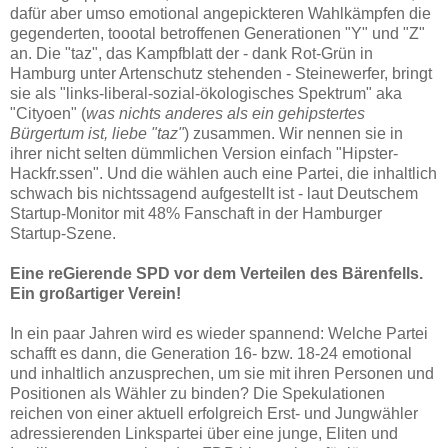
dafür aber umso emotional angepickteren Wahlkämpfen die
gegenderten, toootal betroffenen Generationen "Y" und "Z"
an. Die "taz", das Kampfblatt der - dank Rot-Grün in
Hamburg unter Artenschutz stehenden - Steinewerfer, bringt
sie als "
links-liberal-sozial-ökologisches Spektrum" aka
"Cityoen" (
was nichts anderes als ein gehipstertes
Bürgertum ist, liebe "taz"
) zusammen. Wir nennen sie in
ihrer nicht selten dümmlichen Version einfach "Hipster-
Hackfr.ssen". Und die wählen auch eine Partei, die inhaltlich
schwach bis nichtssagend aufgestellt ist - laut Deutschem
Startup-Monitor mit 48% Fanschaft in der Hamburger
Startup-Szene.
Eine reGierende SPD vor dem Verteilen des Bärenfells.
Ein großartiger Verein!
In ein paar Jahren wird es wieder spannend: Welche Partei
schafft es dann, die Generation 16- bzw. 18-24 emotional
und inhaltlich anzusprechen, um sie mit ihren Personen und
Positionen als Wähler zu binden? Die Spekulationen
reichen von einer aktuell erfolgreich Erst- und Jungwähler
adressierenden Linkspartei über eine junge, Eliten und