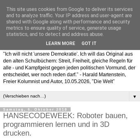
This site uses cookies from Google to deliver its services
and to analyze traffic. Your IP address and user-agent are
shared with Google along with performance and security
metrics to ensure quality of service, generate usage
statistics, and to detect and address abuse.
LEARN MORE
GOT IT
"Ich will nicht 'unsere Demokratie'. Ich will das Original aus
den alten Schulbüchern: Streit, Freiheit, gleiche Regeln für
alle - und Kampfgeist gegen jeden politischen Vormund, der
entscheidet, wer noch reden darf." - Harald Martenstein,
Freier Kolumnist und Autor, 10.05.2026, "Die Welt"
▼
Samstag, 6. Oktober 2018
HANSECODEWEEK: Roboter bauen,
programmieren lernen und in 3D
drucken.