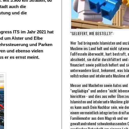
 Mit 3.900 km Straßen, 80
tadt auch die
utung und die
ngress ITS im Jahr 2021 hat
"GELIEFERT, WIE BESTELLT!":
nd um Alster und Elbe
Wer Tod bringende Islamisten und unzä
kehrssteuerung und Parken
Muslime ins Land holt und nicht sytema
iven und ebenso vielen
Fußfesseln überwacht, hart bestraft, 
s er es ernst meint.
abschiebt, sie dafür durchfüttert und of
finanziert sowie politisch hofiert und s
unterwandern lässt, bekommt, was Isl
vollstrecken und intolerante Muslime o
Messer und Macheten sowie Autos und L
"ungläubige" und andere "nicht leben
hinrichten - und dies aus voller Überze
Islamisten und intolerante Muslime gibt
es kann auch Dein Nachbar sein, wie de
einem vermeintlich integrierten dreifa
Familienvater aus dem Magreb und vor 
gewaltandrohend schwulenhassenden C
saudischen Botschaft am eigenen Leib