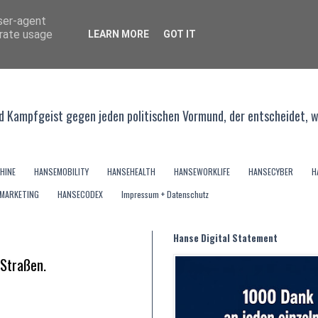
user-agent
erate usage
LEARN MORE
GOT IT
 - und Kampfgeist gegen jeden politischen Vormund, der entscheidet, 
HINE
HANSEMOBILITY
HANSEHEALTH
HANSEWORKLIFE
HANSECYBER
H
MARKETING
HANSECODEX
Impressum + Datenschutz
Hanse Digital Statement
Straßen.