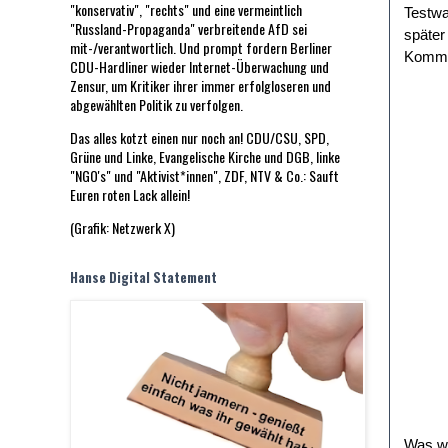
"konservativ", "rechts" und eine vermeintlich
Testwa
"Russland-Propaganda" verbreitende AfD sei
später
mit-/verantwortlich. Und prompt fordern Berliner
Kommun
CDU-Hardliner wieder Internet-Überwachung und
Zensur, um Kritiker ihrer immer erfolgloseren und
abgewählten Politik zu verfolgen.
Das alles kotzt einen nur noch an! CDU/CSU, SPD,
Grüne und Linke, Evangelische Kirche und DGB, linke
"NGO's" und "Aktivist*innen", ZDF, NTV & Co.: Sauft
Euren roten Lack allein!
(Grafik: Netzwerk X)
Hanse Digital Statement
Was wi