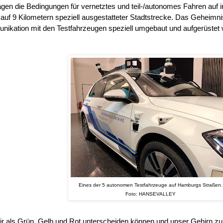
gen die Bedingungen für vernetztes und teil-/autonomes Fahren auf 
 auf 9 Kilometern speziell ausgestatteter Stadtstrecke. Das Geheimnis
ikation mit den Testfahrzeugen speziell umgebaut und aufgerüstet
Eines der 5 autonomen Testfahrzeuge auf Hamburgs Straßen.
Foto: HANSEVALLEY
r als Grün, Gelb und Rot unterscheiden können und unser Gehirn zu 90