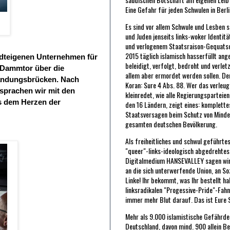
Eine Gefahr für jeden Schwulen in Berli
Es sind vor allem Schwule und Lesben s
und Juden jenseits links-woker Identit
und verlogenem Staatsraison-Gequatsch
2015 täglich islamisch hasserfüllt ang
tadteigenen Unternehmen
für
beleidigt, verfolgt, bedroht und verlet
 Dammtor über die
allem aber ermordet werden sollen. De
Landungsbrücken. Nach
Koran: Sure 4 Abs. 88. Wer das verleu
sprachen wir mit den
kleinredet, wie alle Regierungsparteie
us dem Herzen der
den 16 Ländern, zeigt eines: komplette
Staatsversagen beim Schutz von Minde
gesamten deutschen Bevölkerung.
Als freiheitliches und schwul geführte
"queer"-links-ideologisch abgedrehtes
Digitalmedium HANSEVALLEY sagen wir
an die sich unterwerfende Union, an So
Linke! Ihr bekommt, was Ihr bestellt ha
linksradikalen "Progessive-Pride"-Fah
immer mehr Blut darauf. Das ist Eure 
Mehr als 9.000 islamistische Gefährder
Deutschland, davon mind. 900 allein Be