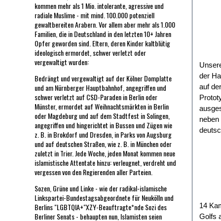
kommen mehr als 1 Mio. intolerante, agressive und
radiale Muslime - mit mind. 100.000 potenziell
gewaltbereiten Arabern. Vor allem aber mehr als 1.000
Familien, die in Deutschland in den letzten 10+ Jahren
Opfer geworden sind. Eltern, deren Kinder kaltblütig
ideologisch ermordet, schwer verletzt oder
vergewaltigt wurden:
Unsere
der Ha
Bedrängt und vergewaltigt auf der Kölner Domplatte
und am Nürnberger Hauptbahnhof, angegriffen und
auf de
schwer verletzt auf CSD-Paraden in Berlin oder
Protot
Münster, ermordet auf Weihnachtsmärkten in Berlin
ausges
oder Magdeburg und auf dem Stadtfest in Solingen,
neben 
angegriffen und hingerichtet in Bussen und Zügen wie
deutsc
z. B. in Brokdorf und Dresden, in Parks von Augsburg
und auf deutschen Straßen, wie z. B. in München oder
zuletzt in Trier. Jede Woche, jeden Monat kommen neue
islamistische Attentate hinzu: verleugnet, verdreht und
vergessen von den Regierenden aller Parteien.
Sozen, Grüne und Linke - wie der radikal-islamische
Linkspartei-Bundestagsabgeordnete für Neukölln und
14 Kam
Berlins "LGBTQIA+"XZY-Beauftragte*nde Sozi des
Berliner Senats - behaupten nun, Islamisten seien
Golfs 