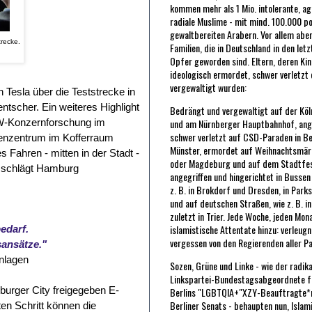
kommen mehr als 1 Mio. intolerante, ag
radiale Muslime - mit mind. 100.000 po
gewaltbereiten Arabern. Vor allem abe
trecke.
Familien, die in Deutschland in den let
Opfer geworden sind. Eltern, deren Kin
ideologisch ermordet, schwer verletzt
vergewaltigt wurden:
 Tesla über die Teststrecke in
tscher. Ein weiteres Highlight
Bedrängt und vergewaltigt auf der Kö
und am Nürnberger Hauptbahnhof, ang
 VW-Konzernforschung im
schwer verletzt auf CSD-Paraden in Be
enzentrum im Kofferraum
Münster, ermordet auf Weihnachtsmärk
 Fahren - mitten in der Stadt -
oder Magdeburg und auf dem Stadtfest
 schlägt Hamburg
angegriffen und hingerichtet in Bussen
z. B. in Brokdorf und Dresden, in Park
und auf deutschen Straßen, wie z. B. i
zuletzt in Trier. Jede Woche, jeden M
islamistische Attentate hinzu: verleugn
bedarf.
vergessen von den Regierenden aller Pa
sansätze."
nlagen
Sozen, Grüne und Linke - wie der radik
Linkspartei-Bundestagsabgeordnete fü
burger City freigegeben E-
Berlins "LGBTQIA+"XZY-Beauftragte*n
Berliner Senats - behaupten nun, Islam
ten Schritt können die