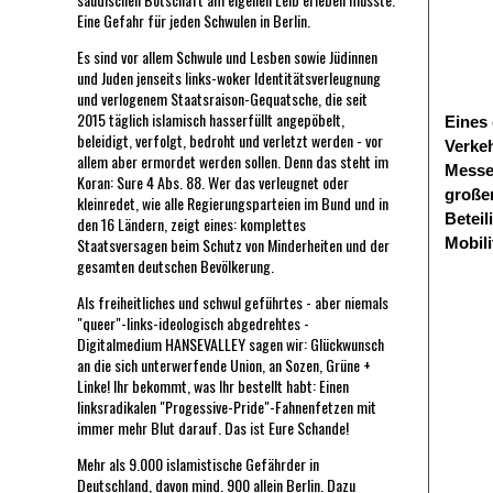
Eine Gefahr für jeden Schwulen in Berlin.
Es sind vor allem Schwule und Lesben sowie Jüdinnen
und Juden jenseits links-woker Identitätsverleugnung
und verlogenem Staatsraison-Gequatsche, die seit
2015 täglich islamisch hasserfüllt angepöbelt,
Eines
beleidigt, verfolgt, bedroht und verletzt werden - vor
Verke
allem aber ermordet werden sollen. Denn das steht im
Messe
Koran: Sure 4 Abs. 88. Wer das verleugnet oder
großem
kleinredet, wie alle Regierungsparteien im Bund und in
Beteil
den 16 Ländern, zeigt eines: komplettes
Staatsversagen beim Schutz von Minderheiten und der
Mobil
gesamten deutschen Bevölkerung.
Als freiheitliches und schwul geführtes - aber niemals
"queer"-links-ideologisch abgedrehtes -
Digitalmedium HANSEVALLEY sagen wir: Glückwunsch
an die sich unterwerfende Union, an Sozen, Grüne +
Linke! Ihr bekommt, was Ihr bestellt habt: Einen
linksradikalen "Progessive-Pride"-Fahnenfetzen mit
immer mehr Blut darauf. Das ist Eure Schande!
Mehr als 9.000 islamistische Gefährder in
Deutschland, davon mind. 900 allein Berlin. Dazu