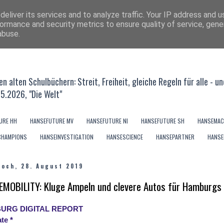
eliver its services and to analyze traffic. Your IP address and 
ormance and security metrics to ensure quality of service, gen
abuse.
s den alten Schulbüchern: Streit, Freiheit, gleiche Regeln für alle
05.2026, "Die Welt"
URE HH
HANSEFUTURE MV
HANSEFUTURE NI
HANSEFUTURE SH
HANSEMAC
CHAMPIONS
HANSEINVESTIGATION
HANSESCIENCE
HANSEPARTNER
HANSE
woch, 28. August 2019
MOBILITY: Kluge Ampeln und clevere Autos für Hamburgs 
URG DIGITAL REPORT
te *