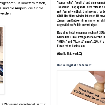
"konservativ", "rechts" und eine vermei
insgesamt 3 Kilometern testen,
"Russland-Propaganda" verbreitende A
 sind die Ampeln, die für die
mit-/verantwortlich. Und prompt forde
 werden.
CDU-Hardliner wieder Internet-Überw
Zensur, um Kritiker ihrer immer erfolg
abgewählten Politik zu verfolgen.
Das alles kotzt einen nur noch an! CD
Grüne und Linke, Evangelische Kirche u
"NGO's" und "Aktivist*innen", ZDF, NTV
Euren roten Lack allein!
(Grafik: Netzwerk X)
Hanse Digital Statement
% visuell verarbeitet, ist für