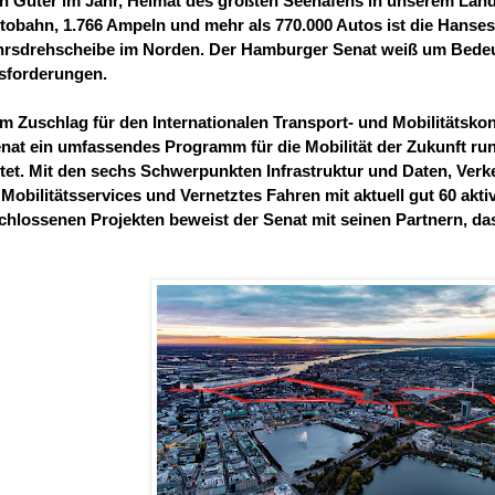
 Güter im Jahr, Heimat des größten Seehafens in unserem Land.
obahn, 1.766 Ampeln und mehr als 770.000 Autos ist die Hanses
hrsdrehscheibe im Norden. Der Hamburger Senat weiß um Bede
sforderungen.
m Zuschlag für den Internationalen Transport- und Mobilitätsko
nat ein umfassendes Programm für die Mobilität der Zukunft ru
tet. Mit den sechs Schwerpunkten Infrastruktur und Daten, Ver
Mobilitätsservices und Vernetztes Fahren mit aktuell gut 60 akt
hlossenen Projekten beweist der Senat mit seinen Partnern, das