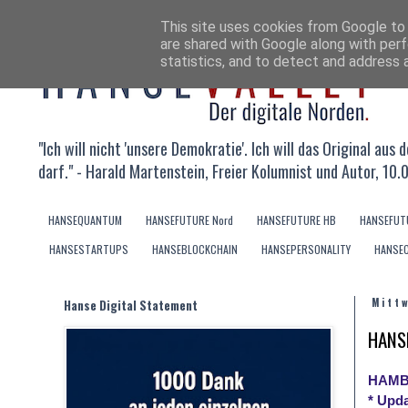
This site uses cookies from Google to d
are shared with Google along with perf
statistics, and to detect and address 
"Ich will nicht 'unsere Demokratie'. Ich will das Original au
darf." - Harald Martenstein, Freier Kolumnist und Autor, 10.
HANSEQUANTUM
HANSEFUTURE Nord
HANSEFUTURE HB
HANSEFUT
HANSESTARTUPS
HANSEBLOCKCHAIN
HANSEPERSONALITY
HANSE
Hanse Digital Statement
Mitt
HANSE
HAMB
* Upda