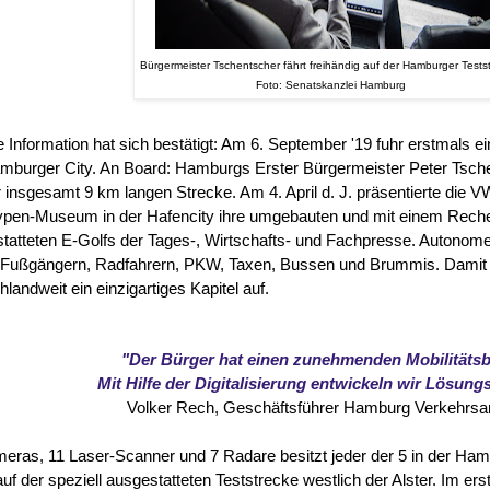
Bürgermeister Tschentscher fährt freihändig auf der Hamburger Tests
Foto: Senatskanzlei Hamburg
 Information hat sich bestätigt: Am 6. September '19 fuhr erstmals ein
mburger City. An Board: Hamburgs Erster Bürgermeister Peter Tschen
r insgesamt 9 km langen Strecke. Am 4. April d. J. präsentierte die
ypen-Museum in der Hafencity ihre umgebauten und mit einem Rech
tatteten E-Golfs der Tages-, Wirtschafts- und Fachpresse. Autonomes
Fußgängern, Radfahrern, PKW, Taxen, Bussen und Brummis. Damit
hlandweit ein einzigartiges Kapitel auf.
"Der Bürger hat einen zunehmenden Mobilitäts
Mit Hilfe der Digitalisierung entwickeln wir Lösung
Volker Rech, Geschäftsführer Hamburg Verkehrsa
eras, 11 Laser-Scanner und 7 Radare besitzt jeder der 5 in der Ham
auf der speziell ausgestatteten Teststrecke westlich der Alster. Im ers