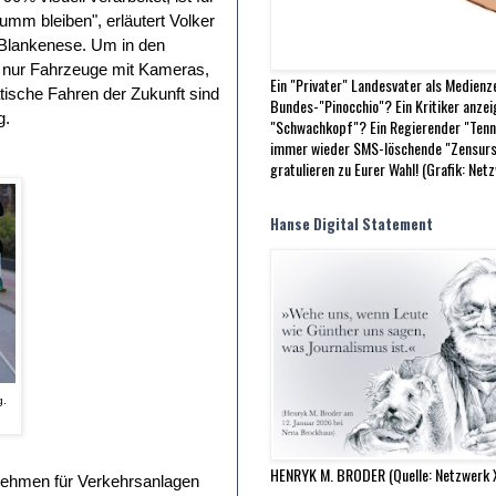
mm bleiben", erläutert Volker
 Blankenese. Um in den
t nur Fahrzeuge mit Kameras,
Ein "Privater" Landesvater als Medienz
sche Fahren der Zukunft sind
Bundes-"Pinocchio"? Ein Kritiker anze
g.
"Schwachkopf"? Ein Regierender "Tenn
immer wieder SMS-löschende "Zensurs
gratulieren zu Eurer Wahl! (Grafik: Net
Hanse Digital Statement
g.
HENRYK M. BRODER (Quelle: Netzwerk 
nehmen für Verkehrsanlagen