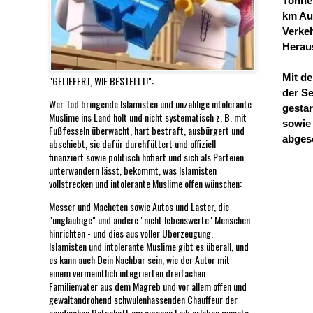
Tonnen
km Aut
Verke
Herau
Mit de
"GELIEFERT, WIE BESTELLT!":
der Se
Wer Tod bringende Islamisten und unzählige intolerante
gestar
Muslime ins Land holt und nicht systematisch z. B. mit
sowie 
Fußfesseln überwacht, hart bestraft, ausbürgert und
abgesc
abschiebt, sie dafür durchfüttert und offiziell
finanziert sowie politisch hofiert und sich als Parteien
unterwandern lässt, bekommt, was Islamisten
vollstrecken und intolerante Muslime offen wünschen:
Messer und Macheten sowie Autos und Laster, die
"ungläubige" und andere "nicht lebenswerte" Menschen
hinrichten - und dies aus voller Überzeugung.
Islamisten und intolerante Muslime gibt es überall, und
es kann auch Dein Nachbar sein, wie der Autor mit
einem vermeintlich integrierten dreifachen
Familienvater aus dem Magreb und vor allem offen und
gewaltandrohend schwulenhassenden Chauffeur der
saudischen Botschaft am eigenen Leib erleben musste.